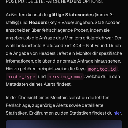
POST, PUT, DELETE, PATCH, HEAD und OPTIONS.
Außerdem kannst du 
gültige Statuscodes
 (immer 3-
stellig) und 
Headers
 (Key + Value) angeben. Statuscodes 
entscheiden über fehlschlagende Proben, indem sie 
angeben, ob die Anfrage des Monitors erfolgreich war. Der 
wohl bekannteste Statuscode ist 404 – Not Found. Durch 
die Angabe von Headers liefert ein Monitor dir spezifische 
Informationen, die über die normale Anfrage hinausgehen. 
Hierzu gehören beispielsweise die Keys 
monitor_id
, 
probe_type
 und 
service_name
, welche du in den 
Metadaten deines Alerts findest.
In der Übersicht eines Monitors siehst du die letzten 
Fehlschläge, zugehörige Alerts sowie detaillierte 
Statistiken. Erklärungen zu den Statistiken findest du 
hier
.