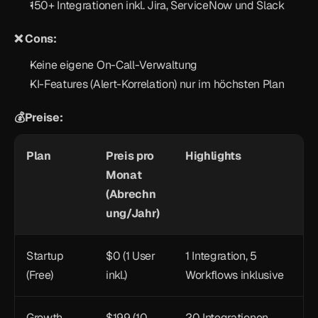
150+ Integrationen inkl. Jira, ServiceNow und Slack
❌ Cons:
Keine eigene On-Call-Verwaltung
KI-Features (Alert-Korrelation) nur im höchsten Plan
💰Preise:
Plan
Preis pro 
Highlights
Monat 
(Abrechn
ung/Jahr)
Startup 
$0 (1 User 
1 Integration, 5 
(Free)
inkl.)
Workflows inklusive
Growth
$199 (10 
20 Integrationen, 