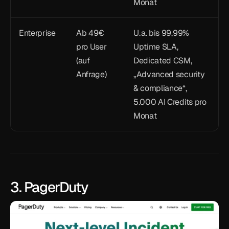
Monat
Enterprise
Ab 49€ 
U. a. bis 99,99% 
pro User 
Uptime SLA, 
(auf 
Dedicated CSM, 
Anfrage)
„Advanced security 
& compliance“, 
5.000 AI Credits pro 
Monat
3. PagerDuty