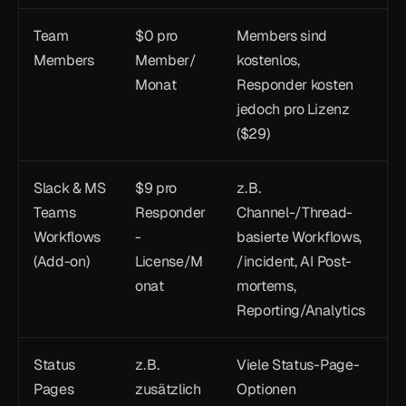
Team 
$0 pro 
Members sind 
Members
Member/
kostenlos, 
Monat
Responder kosten 
jedoch pro Lizenz 
($29)
Slack & MS 
$9 pro 
z. B. 
Teams 
Responder
Channel-/Thread-
Workflows 
-
basierte Workflows, 
(Add-on)
License/M
/incident, AI Post-
onat
mortems, 
Reporting/Analytics
Status 
z. B. 
Viele Status-Page-
Pages 
zusätzlich
Optionen 