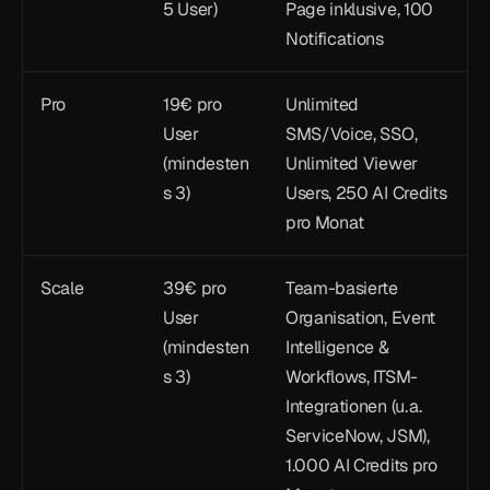
5 User)
Page inklusive, 100 
Notifications
Pro
19€ pro 
Unlimited 
User 
SMS/Voice, SSO, 
(mindesten
Unlimited Viewer 
s 3)
Users, 250 AI Credits 
pro Monat
Scale
39€ pro 
Team-basierte 
User 
Organisation, Event 
(mindesten
Intelligence & 
s 3)
Workflows, ITSM-
Integrationen (u. a. 
ServiceNow, JSM), 
1.000 AI Credits pro 