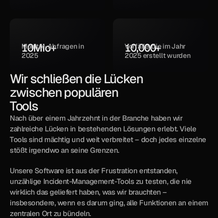
10
Mio+
10,000
+
Monitor-Abfragen in 
Vorfälle, die im Jahr 
2025
2025 erstellt wurden
Wir schließen die Lücken 
zwischen populären 
Tools
Nach über einem Jahrzehnt in der Branche haben wir 
zahlreiche Lücken in bestehenden Lösungen erlebt. Viele 
Tools sind mächtig und weit verbreitet – doch jedes einzelne 
stößt irgendwo an seine Grenzen.
Unsere Software ist aus der Frustration entstanden, 
unzählige Incident-Management-Tools zu testen, die nie 
wirklich das geliefert haben, was wir brauchten – 
insbesondere, wenn es darum ging, alle Funktionen an einem 
zentralen Ort zu bündeln.