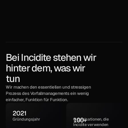
Teams auf der ganzen Welt vertrauen auf uns
Bei Incidite stehen wir 
hinter dem, was wir 
tun
Wir machen den essentiellen und stressigen 
Prozess des Vorfallmanagements ein wenig 
einfacher, Funktion für Funktion.
2021
100
+
Gründungsjahr
Organisationen, die 
Incidite verwenden