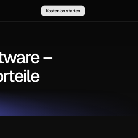
Kostenlos starten
tware –
rteile