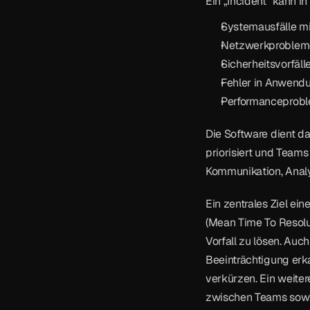
Ein „Incident" kann in
Systemausfälle mi
Netzwerkproblem
Sicherheitsvorfäll
Fehler in Anwend
Performanceprob
Die Software dient dab
priorisiert und Teams
Kommunikation, Analy
Ein zentrales Ziel ei
(Mean Time To Resoluti
Vorfall zu lösen. Auc
Beeinträchtigung erkan
verkürzen. Ein weiter
zwischen Teams sowie